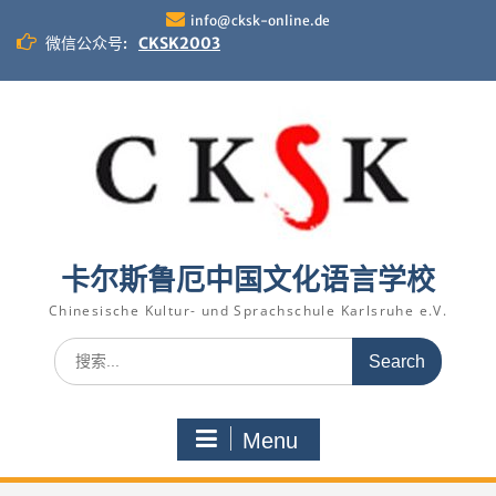
Skip
info@cksk-online.de
to
微信公众号:
CKSK2003
content
卡尔斯鲁厄中国文化语言学校
Chinesische Kultur- und Sprachschule Karlsruhe e.V.
Search
for:
Menu