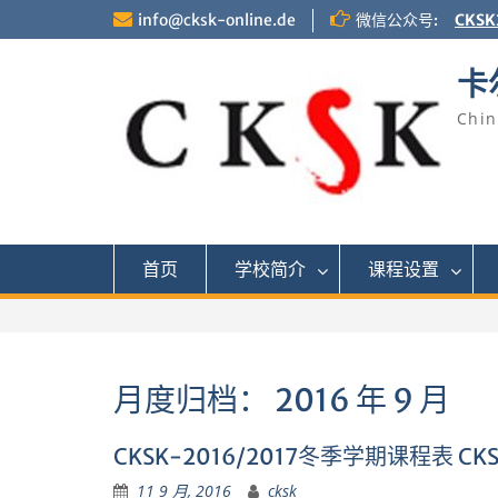
Skip
info@cksk-online.de
微信公众号:
CKSK
to
content
卡
Chin
首页
学校简介
课程设置
月度归档：
2016 年 9 月
CKSK-2016/2017冬季学期课程表 CKSK 
11 9 月, 2016
cksk