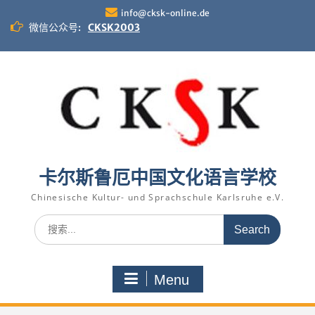
Skip
info@cksk-online.de
to
微信公众号:
CKSK2003
content
卡尔斯鲁厄中国文化语言学校
Chinesische Kultur- und Sprachschule Karlsruhe e.V.
Search
for:
Menu