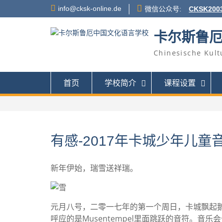
Skip
info@cksk-online.de
微信公众号:
CKSK200
to
content
卡尔斯鲁
Chinesische Kult
首页
学校简介
课程设置
有感-2017年卡城少年儿童
新年伊始，瑞雪送祥瑞。
元月八号，二零一七年的第一个周日，卡城飘起
呼应的是Musentempel里面跳跃的音符。