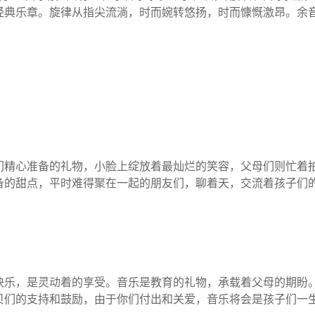
经典乐章。旋律从指尖流淌，时而婉转悠扬，时而慷慨激昂。余
们精心准备的礼物，小脸上绽放着最灿烂的笑容，父母们则忙着
备的甜点，平时难得聚在一起的朋友们，聊着天，交流着孩子们
快乐，是灵动着的享受。音乐是教育的礼物，承载着父母的期盼
贝们的支持和鼓励，由于你们付出和关爱，音乐将会是孩子们一