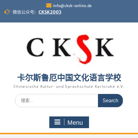
Skip
info@cksk-online.de
to
微信公众号:
CKSK2003
content
卡尔斯鲁厄中国文化语言学校
Chinesische Kultur- und Sprachschule Karlsruhe e.V.
Search
for:
Menu