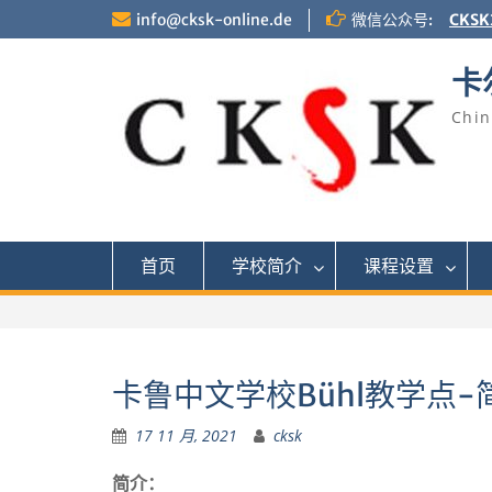
Skip
info@cksk-online.de
微信公众号:
CKSK
to
content
卡
Chin
首页
学校简介
课程设置
卡鲁中文学校Bühl教学点-
17 11 月, 2021
cksk
简介：