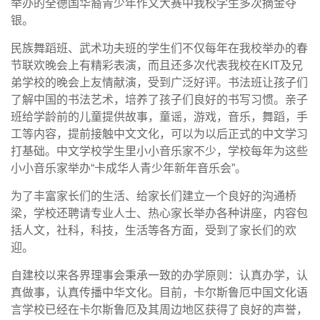
举办的全德国华裔青少年作文大赛中我校学生多次摘金夺
银。
民族舞蹈班、武术功夫班的学生们不仅每年在我校举办的春
节联欢晚会上有精彩表演，而且还多次代表我校在KIT及兄
弟学校的晚会上友情献演，受到广泛好评。书法班让孩子们
了解中国的书法艺术，培养了孩子们良好的书写习惯。亲子
班给学龄前的儿童提供故事，童谣，游戏，音乐，舞蹈，手
工等内容，提前接触中文文化，可以为以后正式的中文学习
打基础。中文学校学生里小小音乐家不少，学校每年为这些
小小音乐家举办“卡成华人青少年新年音乐会”。
为了丰富家长们的生活、给家长们建立一个良好的沟通桥
梁，
学校还聘请专业人士、热心家长举办各种讲座，内容
包
括人文，社科，科技，生活等各方面，受到了家长们的欢
迎。
自建校以来各界理事会秉承一致的办学原则
：
认真办学，认
真做事，认真传播中华文化。
目前，卡尔斯鲁厄中国文化语
言学校已经在卡尔斯鲁厄及其周边地区获得了良好的声誉，