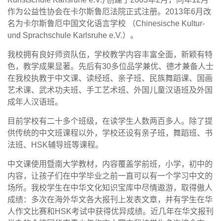
作为公益性协会在卡尔斯鲁厄法院正式注册。2013年6月改
名为卡尔斯鲁厄中国文化语言学校 （Chinesische Kultur-
und Sprachschule Karlsruhe e.V.）。
我校拥有良好师资队伍，学校教学内容丰富全面，新颖有特
色，教学成果显著。先后有30多位品学兼优、德才兼备人士
在我校执教于中文课、读经班、亲子班、民族舞蹈课、国画
艺术课、武术功夫班、手工艺术班、外国儿童汉语班及外国
成年人汉语班。
目前学校有二十多个班级，在读学生人数两百多人。除了提
供传统的中文班课程以外，学校还设有亲子班，舞蹈班、书
法班、HSK辅导班等课程。
中文课使用暨南大学教材，内容覆盖学前班，小学，初中的
内容，让孩子们在中学毕业之前一直可以有一个学习中文的
场所。
我校学生在中华文化知识宝库中尽情遨游，取得傲人
成绩
：
多次在海外华文各大报刊上发表文章，并有学生在华
人作文比赛和HSK考试中获得优异成绩。近几年在华文报刊